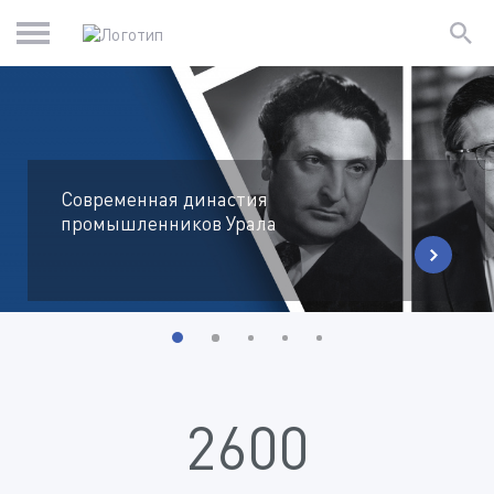
Современная династия
промышленников Урала
2600