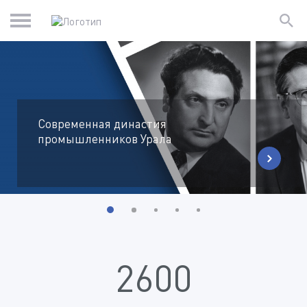
Современная династия
промышленников Урала
2600