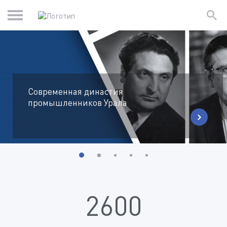
Современная династия
промышленников Урала
2600