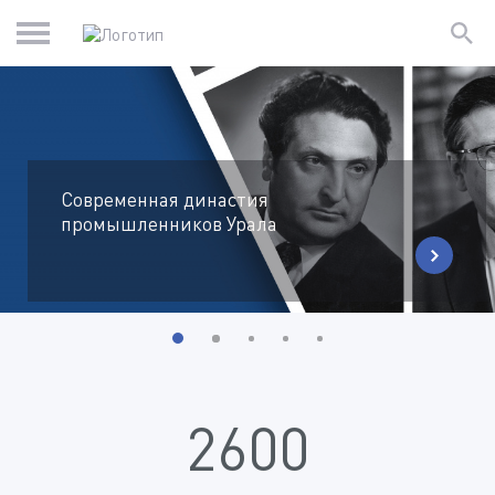
Современная династия
промышленников Урала
2600